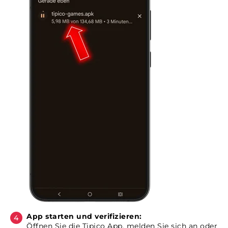
App starten und verifizieren:
Öffnen Sie die Tipico App, melden Sie sich an oder