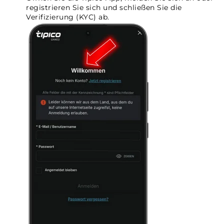
registrieren Sie sich und schließen Sie die
Verifizierung (KYC) ab.