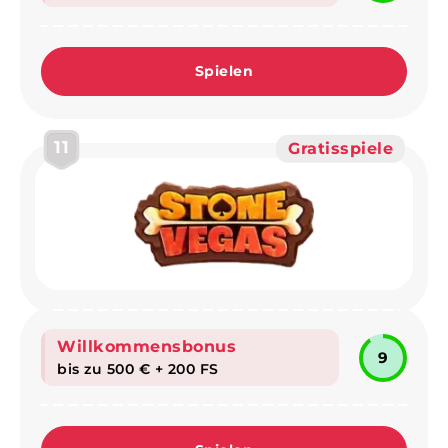
Spielen
11
Gratisspiele
Willkommensbonus
9
bis zu 500 € + 200 FS