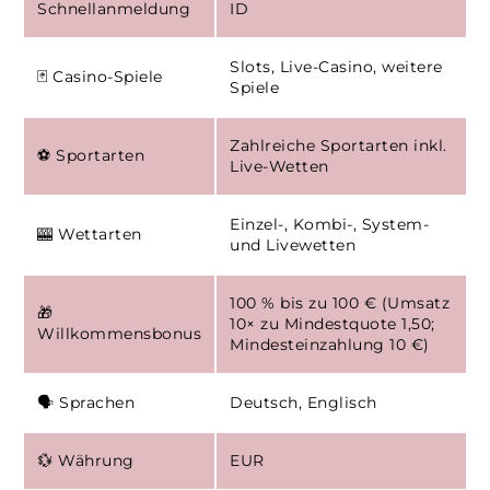
Schnellanmeldung
ID
Slots, Live-Casino, weitere
🃏 Casino-Spiele
Spiele
Zahlreiche Sportarten inkl.
⚽ Sportarten
Live-Wetten
Einzel-, Kombi-, System-
🎰 Wettarten
und Livewetten
100 % bis zu 100 € (Umsatz
🎁
10× zu Mindestquote 1,50;
Willkommensbonus
Mindesteinzahlung 10 €)
🗣 Sprachen
Deutsch, Englisch
💱 Währung
EUR