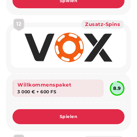
Spielen
12
Zusatz-Spins
Willkommenspaket
8.9
3 000 € + 600 FS
Spielen