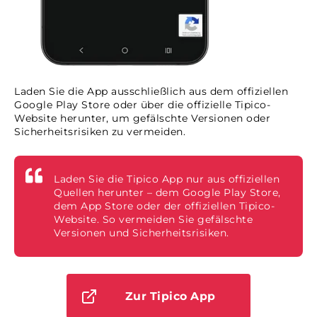
Laden Sie die App ausschließlich aus dem offiziellen
Google Play Store oder über die offizielle Tipico-
Website herunter, um gefälschte Versionen oder
Sicherheitsrisiken zu vermeiden.
Laden Sie die Tipico App nur aus offiziellen
Quellen herunter – dem Google Play Store,
dem App Store oder der offiziellen Tipico-
Website. So vermeiden Sie gefälschte
Versionen und Sicherheitsrisiken.
Zur Tipico App