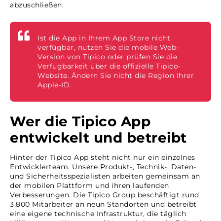
abzuschließen.
Ist die App in Ihrem App Store nicht
verfügbar, nutzen Sie die mobile Web-
Version von Tipico oder prüfen Sie die
Verfügbarkeit über die offizielle Tipico-
Website. Ändern Sie nicht die Region Ihrer
Apple-ID.
Wer die Tipico App
entwickelt und betreibt
Hinter der Tipico App steht nicht nur ein einzelnes
Entwicklerteam. Unsere Produkt-, Technik-, Daten-
und Sicherheitsspezialisten arbeiten gemeinsam an
der mobilen Plattform und ihren laufenden
Verbesserungen. Die Tipico Group beschäftigt rund
3.800 Mitarbeiter an neun Standorten und betreibt
eine eigene technische Infrastruktur, die täglich