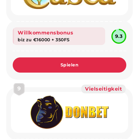
Willkommensbonus
9.3
biz zu €16000 + 350FS
Spielen
9
Vielseitigkeit