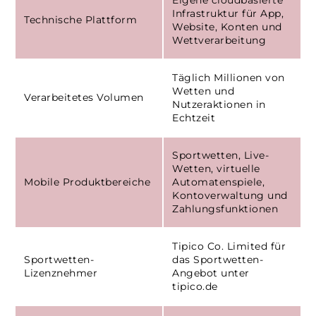
Eigene cloudbasierte
Infrastruktur für App,
Technische Plattform
Website, Konten und
Wettverarbeitung
Täglich Millionen von
Wetten und
Verarbeitetes Volumen
Nutzeraktionen in
Echtzeit
Sportwetten, Live-
Wetten, virtuelle
Mobile Produktbereiche
Automatenspiele,
Kontoverwaltung und
Zahlungsfunktionen
Tipico Co. Limited für
Sportwetten-
das Sportwetten-
Lizenznehmer
Angebot unter
tipico.de