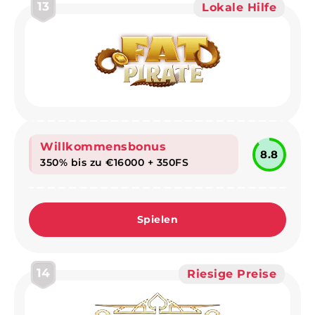
13
Lokale Hilfe
Willkommensbonus
8.8
350% bis zu €16000 + 350FS
Spielen
14
Riesige Preise