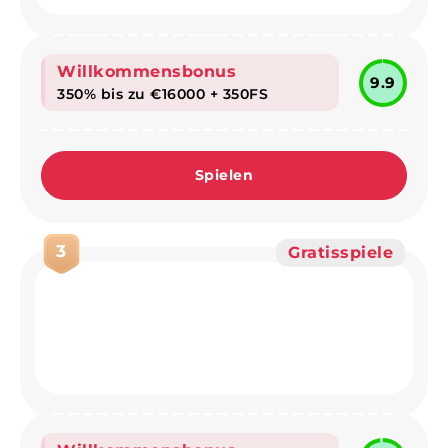
Willkommensbonus
9.9
350% bis zu €16000 + 350FS
Spielen
3
Gratisspiele