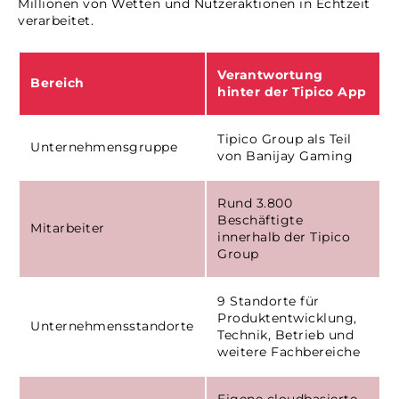
Millionen von Wetten und Nutzeraktionen in Echtzeit
verarbeitet.
Verantwortung
Bereich
hinter der Tipico App
Tipico Group als Teil
Unternehmensgruppe
von Banijay Gaming
Rund 3.800
Beschäftigte
Mitarbeiter
innerhalb der Tipico
Group
9 Standorte für
Produktentwicklung,
Unternehmensstandorte
Technik, Betrieb und
weitere Fachbereiche