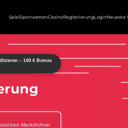
Spiel
Sportwetten
Casino
Registrierung
Login
Neueste 
ifizieren – 100 € Bonus
ierung
deutschen Marktführer