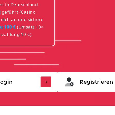
ist in Deutschland
t
geführt (Casino
dich an und sichere
zu 100 €
(Umsatz 10×
nzahlung 10 €).
Login
Registrieren