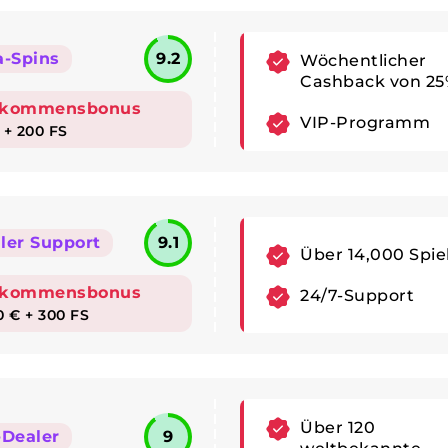
a-Spins
9.2
Wöchentlicher
Cashback von 2
lkommensbonus
VIP-Programm
 + 200 FS
ler Support
9.1
Über 14,000 Spie
lkommensbonus
24/7-Support
0 € + 300 FS
Über 120
-Dealer
9