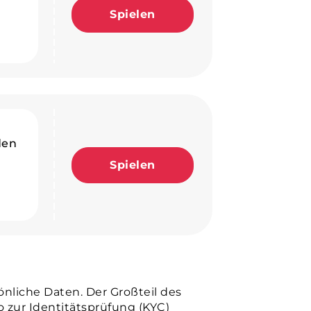
Spielen
den
Spielen
nliche Daten. Der Großteil des
co zur Identitätsprüfung (KYC)