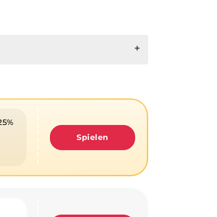
 25%
Spielen