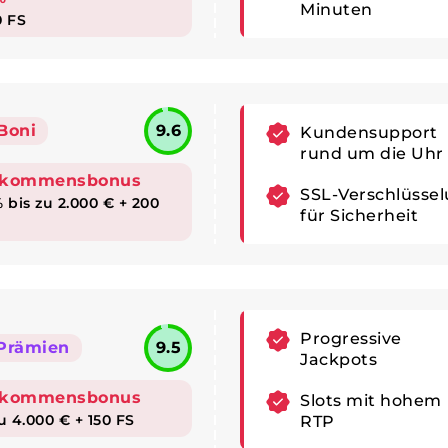
Minuten
0 FS
Boni
9.6
Kundensupport
rund um die Uhr
lkommensbonus
SSL-Verschlüsse
% bis zu 2.000 € + 200
für Sicherheit
Progressive
Prämien
9.5
Jackpots
lkommensbonus
Slots mit hohem
u 4.000 € + 150 FS
RTP