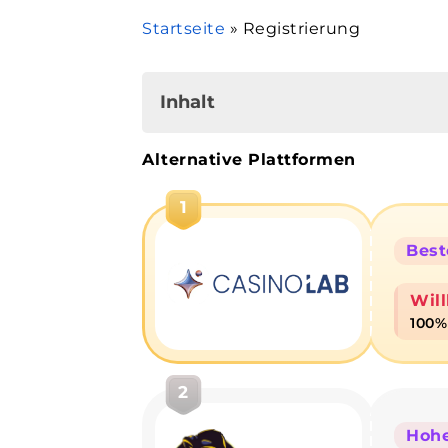
Startseite
»
Registrierung
Inhalt
Wie kann ich mich schnell bei T
Alternative Plattformen
Schritte zur Kontoerstellung
1
Grundlegende Anforderungen f
Best
Wil
100%
2
Hoh